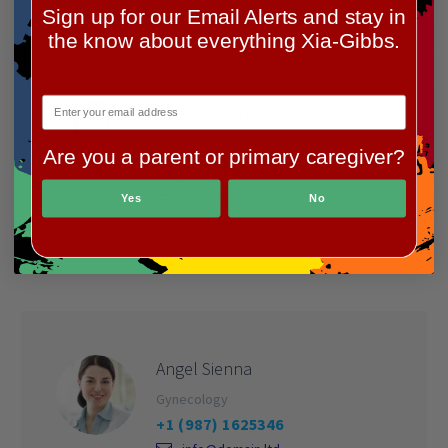
Sign up for our Email Alerts and stay in
the know about everything Xia-Gibbs.
James Dean
Endocrinology
Are you a parent or primary caregiver?
+1 (987) 1625346
info@domain.ltd
Yes
No
Angel Sienna
Gynecology
+1 (987) 1625346