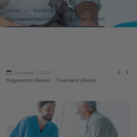
Home
Portfolio Item
Physical therapy, reflexology, massage (Demo)


December 7, 2018
Diagnosctics (Demo)
Treatment (Demo)