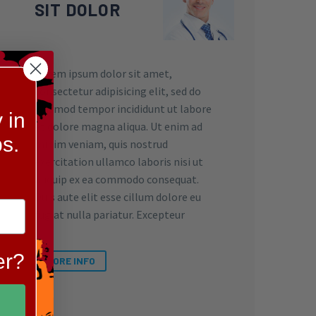
SIT DOLOR
Lorem ipsum dolor sit amet,
consectetur adipisicing elit, sed do
eiusmod tempor incididunt ut labore
 in
et dolore magna aliqua. Ut enim ad
s.
minim veniam, quis nostrud
exercitation ullamco laboris nisi ut
aliquip ex ea commodo consequat.
Duis aute elit esse cillum dolore eu
fugiat nulla pariatur. Excepteur
er?
MORE INFO