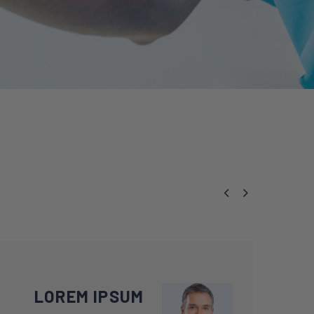


LOREM IPSUM